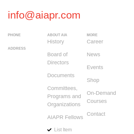
info@aiapr.com
PHONE
ABOUT AIA
MORE
(939) 348-0727
History
Career
ADDRESS
Board of
News
225 Calle del
Directors
Parque, San
Events
Juan PR 00912
Documents
Shop
Committees,
On-Demand
Programs and
Courses
Organizations
Contact
AIAPR Fellows
List Item