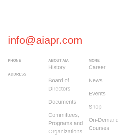
info@aiapr.com
PHONE
ABOUT AIA
MORE
(939) 348-0727
History
Career
ADDRESS
Board of
News
225 Calle del
Directors
Parque, San
Events
Juan PR 00912
Documents
Shop
Committees,
On-Demand
Programs and
Courses
Organizations