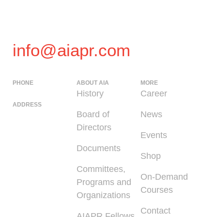
info@aiapr.com
PHONE
ABOUT AIA
MORE
(939) 348-0727
History
Career
ADDRESS
Board of
News
225 Calle del
Directors
Parque, San
Events
Juan PR 00912
Documents
Shop
Committees,
On-Demand
Programs and
Courses
Organizations
Contact
AIAPR Fellows